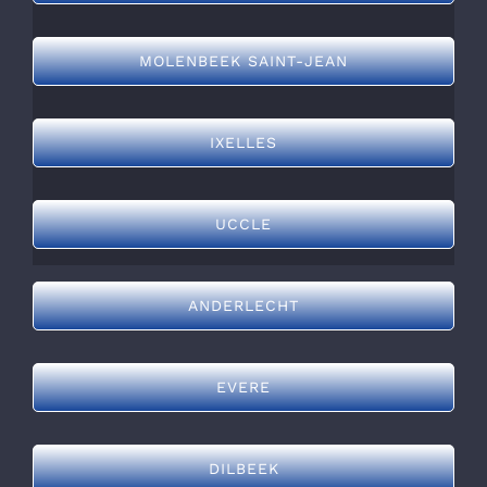
MOLENBEEK SAINT-JEAN
IXELLES
UCCLE
ANDERLECHT
EVERE
DILBEEK