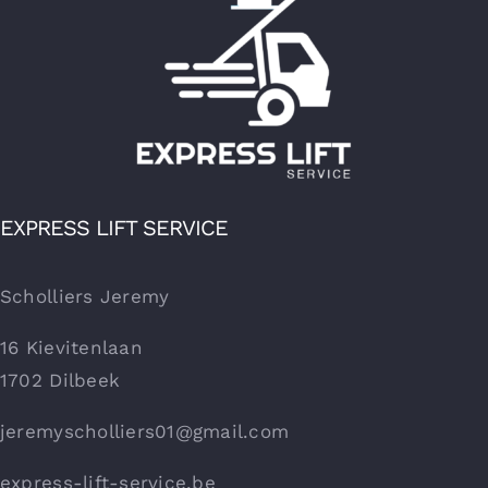
EXPRESS LIFT SERVICE
Scholliers Jeremy
16 Kievitenlaan
1702 Dilbeek
jeremyscholliers01@gmail.com
express-lift-service.be