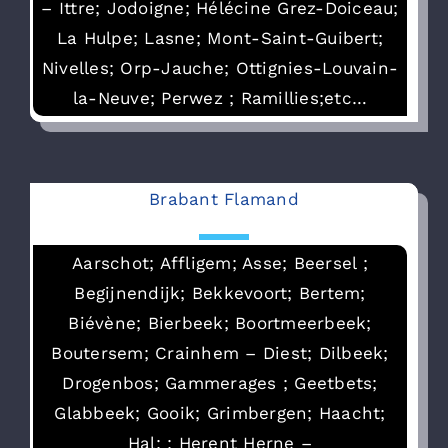
– Ittre; Jodoigne; Hélécine Grez-Doiceau;
La Hulpe; Lasne; Mont-Saint-Guibert;
Nivelles; Orp-Jauche; Ottignies-Louvain-
la-Neuve; Perwez ; Ramillies;etc…
Brabant Flamand
Aarschot; Affligem; Asse; Beersel ;
Begijnendijk; Bekkevoort; Bertem;
Biévène; Bierbeek; Boortmeerbeek;
Boutersem; Crainhem – Diest; Dilbeek;
Drogenbos; Gammerages ; Geetbets;
Glabbeek; Gooik; Grimbergen; Haacht;
Hal; ; Herent Herne –