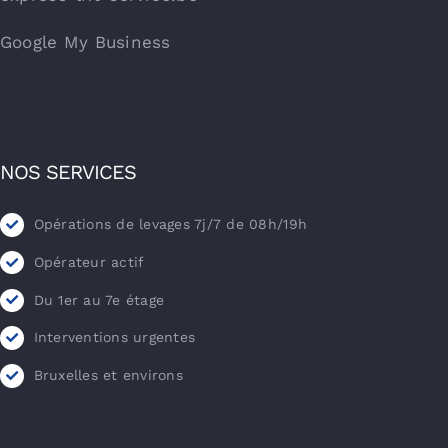
Google My Business
NOS SERVICES
Opérations de levages 7j/7 de 08h/19h
Opérateur actif
Du 1er au 7e étage
Interventions urgentes
Bruxelles et environs