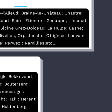
-l’Alleud; Braine-le-Château; Chastre;
ourt-Saint-Etienne ; Genappe; ; Incourt
élécine Grez-Doiceau; La Hulpe; Lasne;
ivelles; Orp-Jauche; Ottignies-Louvain-
e; Perwez ; Ramillies;etc…
ijk; Bekkevoort;
k; Boutersem;
Gammerages ;
t; Hal; ; Herent
; Huldenberg;