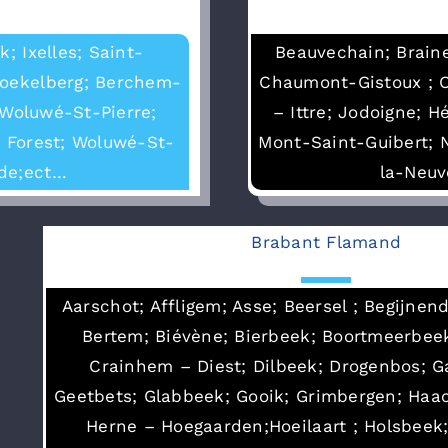
; Ixelles; Saint-
Beauvechain; Braine
Koekelberg; Berchem-
Chaumont-Gistoux ; C
 Woluwé-St-Pierre;
– Ittre; Jodoigne; H
; Forest; Woluwé-St-
Mont-Saint-Guibert; N
de;ect…
la-Neuv
Brabant Flamand
Aarschot; Affligem; Asse; Beersel ; Begijnend
Bertem; Biévène; Bierbeek; Boortmeerbee
Crainhem – Diest; Dilbeek; Drogenbos; 
Geetbets; Glabbeek; Gooik; Grimbergen; Haach
Herne – Hoegaarden;Hoeilaart ; Holsbeek