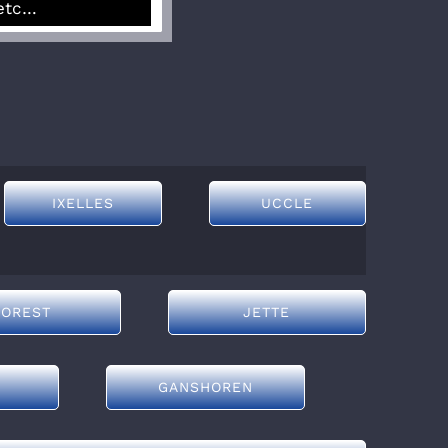
etc…
IXELLES
UCCLE
FOREST
JETTE
GANSHOREN