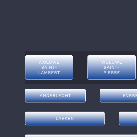
WOLUWE
WOLUWE
SAINT-
SAINT-
LAMBERT
PIERRE
ANDERLECHT
EVER
LAEKEN