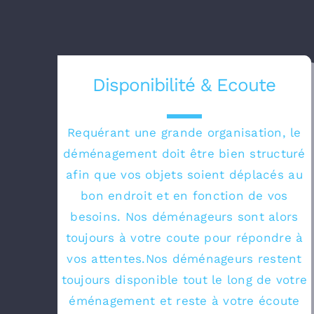
Disponibilité & Ecoute
Requérant une grande organisation, le
déménagement doit être bien structuré
afin que vos objets soient déplacés au
bon endroit et en fonction de vos
besoins. Nos déménageurs sont alors
toujours à votre coute pour répondre à
vos attentes.Nos déménageurs restent
toujours disponible tout le long de votre
éménagement et reste à votre écoute